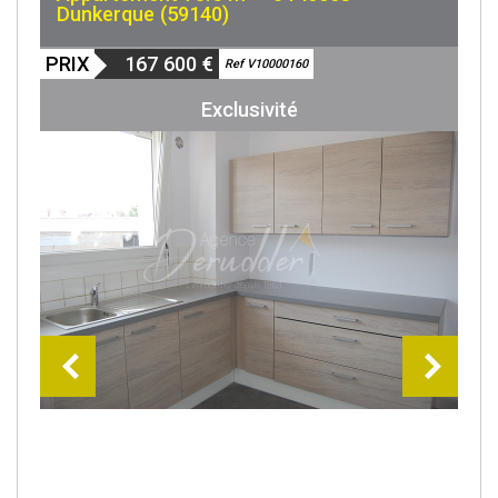
Dunkerque (59140)
PRIX
167 600
€
Sous Offre
Ref V10000160
Exclusivité