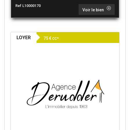
Ref L10000170
Voir le bien
LOYER
75 €
CC*