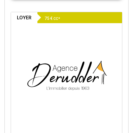
LOYER
75 €
CC*