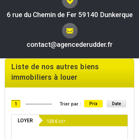
6 rue du Chemin de Fer 59140 Dunkerque
contact@agencederudder.fr
Liste de nos autres biens
immobiliers à louer
Trier par :
Prix
Date
1
LOYER
120 €
CC*