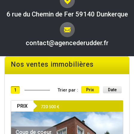
6 rue du Chemin de Fer 59140 Dunkerque
contact@agencederudder.fr
Nos ventes immobilières
Trier par :
Prix
Date
1
PRIX
720 500
€
Coup de coeur