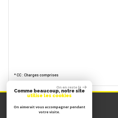
* CC : Charges comprises
On en reste là
Comme beaucoup, notre site
utilise les cookies
Coordonnées
On aimerait vous accompagner pendant
votre visite.
Tél :
03 28 66 67 12