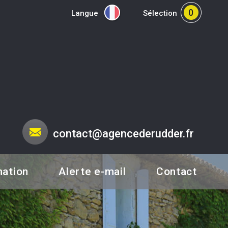
0
Langue
Sélection
contact@agencederudder.fr
mation
Alerte e-mail
Contact