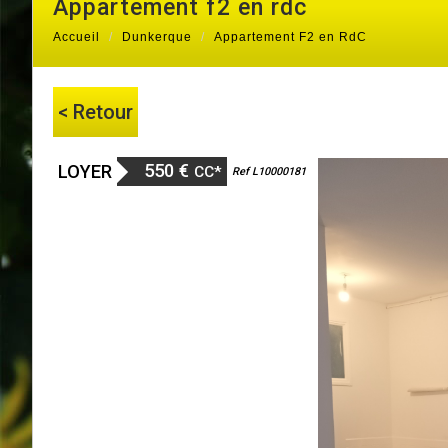
appartement f2 en rdc
Accueil
Dunkerque
Appartement F2 en RdC
< Retour
550 €
LOYER
CC*
Ref L10000181