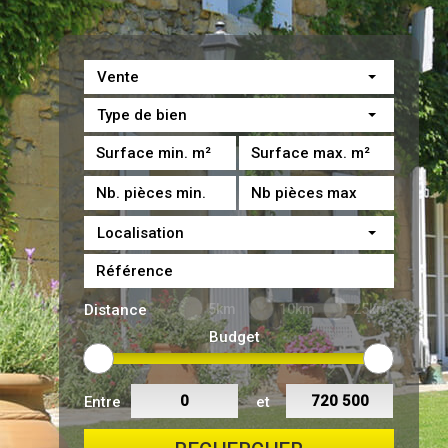
Vente
Type de bien
Localisation
Distance
5km
10km
25km
Budget
Entre
et